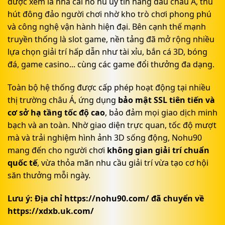
được xem là nhà cái nổ hũ uy tín hàng đầu châu Á, thu
hút đông đảo người chơi nhờ kho trò chơi phong phú
và công nghệ vận hành hiện đại. Bên cạnh thế mạnh
truyền thống là slot game, nền tảng đã mở rộng nhiều
lựa chọn giải trí hấp dẫn như tài xỉu, bắn cá 3D, bóng
đá, game casino... cùng các game đổi thưởng đa dạng.
Toàn bộ hệ thống được cấp phép hoạt động tại nhiều
thị trường châu Á, ứng dụng
bảo mật SSL tiên tiến và
cơ sở hạ tầng tốc độ cao
, bảo đảm mọi giao dịch minh
bạch và an toàn. Nhờ giao diện trực quan, tốc độ mượt
mà và trải nghiệm hình ảnh 3D sống động, Nohu90
mang đến cho người chơi
không gian giải trí chuẩn
quốc tế
, vừa thỏa mãn nhu cầu giải trí vừa tạo cơ hội
săn thưởng mỗi ngày.
Lưu ý: Địa chỉ https://nohu90.com/ đã chuyển về
https://xdxb.uk.com/