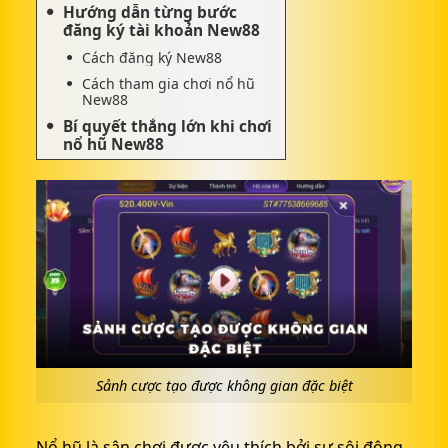
Hướng dẫn từng bước
đăng ký tài khoản New88
Cách đăng ký New88
Cách tham gia chơi nổ hũ
New88
Bí quyết thắng lớn khi chơi
nổ hũ New88
Sảnh cược tạo được không gian đặc biệt
Nổ hũ là sân chơi được yêu thích bởi sự sôi động