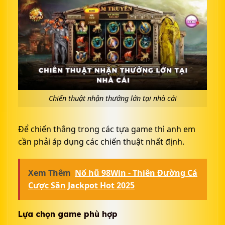
Chiến thuật nhận thưởng lớn tại nhà cái
Để chiến thắng trong các tựa game thì anh em
cần phải áp dụng các chiến thuật nhất định.
Xem Thêm
Nổ hũ 98Win - Thiên Đường Cá
Cược Săn Jackpot Hot 2025
Lựa chọn game phù hợp