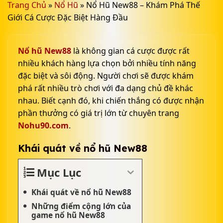
Trang Chủ
»
Nổ Hũ
»
Nổ Hũ New88 – Khám Phá Thế
Giới Cá Cược Đặc Biệt Hàng Đầu
Nổ hũ New88
là không gian cá cược được rất
nhiều khách hàng lựa chọn bởi nhiều tính năng
đặc biệt và sôi động. Người chơi sẽ được khám
phá rất nhiều trò chơi với đa dạng chủ đề khác
nhau. Biết cạnh đó, khi chiến thắng có được nhận
phần thưởng có giá trị lớn từ chuyên trang
Nohu90.com
.
Khái quát về nổ hũ New88
Mục Lục
Khái quát về nổ hũ New88
Những điểm cộng lớn của
game nổ hũ New88