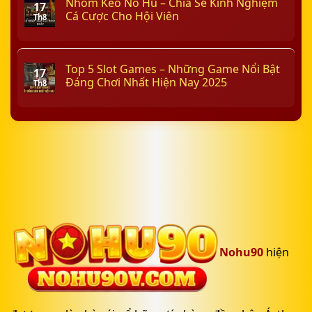
Nhóm Kéo Nổ Hũ – Chia Sẻ Kinh Nghiệm
17
Cá Cược Cho Hội Viên
Th8
Top 5 Slot Games – Những Game Nổi Bật
17
Đáng Chơi Nhất Hiện Nay 2025
Th8
Nohu90
hiện