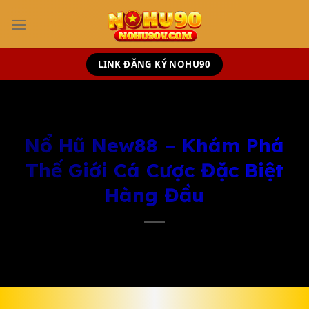
Bỏ
qua
nội
dung
LINK ĐĂNG KÝ NOHU90
Nổ Hũ New88 – Khám Phá
Thế Giới Cá Cược Đặc Biệt
Hàng Đầu